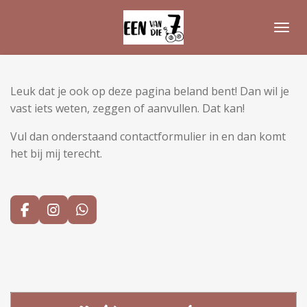
Ga
direct
naar
de
hoofdinhoud
Leuk dat je ook op deze pagina beland bent! Dan wil je
vast iets weten, zeggen of aanvullen. Dat kan!
Vul dan onderstaand contactformulier in en dan komt
het bij mij terecht.
F
I
W
a
n
h
c
s
a
e
t
t
b
a
s
o
g
A
o
r
p
k
a
p