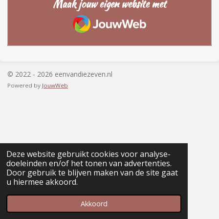
Maak jouw eigen website met
m
JouwWeb
© 2022 - 2026 eenvandiezeven.nl
Powered by
JouwWeb
Deze website gebruikt cookies voor analyse-
doeleinden en/of het tonen van advertenties.
Door gebruik te blijven maken van de site gaat
u hiermee akkoord.
Akkoord