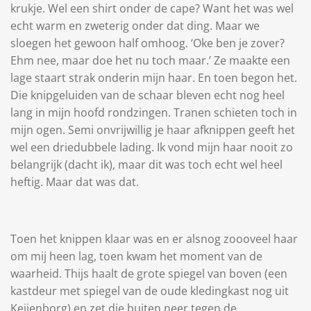
krukje. Wel een shirt onder de cape? Want het was wel
echt warm en zweterig onder dat ding. Maar we
sloegen het gewoon half omhoog. ‘Oke ben je zover?
Ehm nee, maar doe het nu toch maar.’ Ze maakte een
lage staart strak onderin mijn haar. En toen begon het.
Die knipgeluiden van de schaar bleven echt nog heel
lang in mijn hoofd rondzingen. Tranen schieten toch in
mijn ogen. Semi onvrijwillig je haar afknippen geeft het
wel een driedubbele lading. Ik vond mijn haar nooit zo
belangrijk (dacht ik), maar dit was toch echt wel heel
heftig. Maar dat was dat.
Toen het knippen klaar was en er alsnog zoooveel haar
om mij heen lag, toen kwam het moment van de
waarheid. Thijs haalt de grote spiegel van boven (een
kastdeur met spiegel van de oude kledingkast nog uit
Keijenborg) en zet die buiten neer tegen de