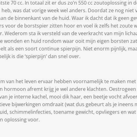
tste 70 cc. In totaal zit er dus zo’n 550 cc zoutoplossing in
n heb, was dat vorige week wel anders. Doordat ze nog niet 
aan de binnenkant van de huid. Waar ik dacht dat ik geen g
 voor de borstspier zitten hoor en voel ik zelfs het zoute
r. Wederom sta ik versteld van de veerkracht van mijn licha
 de wonden en huid rondom waar ooit mijn eigen borsten za
elt als een soort continue spierpijn. Niet enorm pijnlijk, ma
lijk is die ‘spierpijn’ dan snel over.
um van het leven ervaar hebben voornamelijk te maken met d
 hormoon afremt krijg je wel andere klachten. Oestrogeen z
n van je interne kachel, mooi dik haar, een beetje vocht afvoe
sitieve bijwerkingen omdraait (wat dus gebeurt als je ineen
 huid, schimmelinfecties, toename gewicht, opvliegers en 
n oplossing voor.