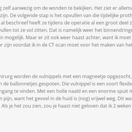
g zelf aanwezig om de wonden te bekijken. Het ziet er alle
ijn. De volgende stap is het opvullen van die tijdelijke prot
k al beschreef heeft ze tijdens de operatie al een groot dee
 vullen tot ze vol zitten. Dat is namelijk weer het binnendri
min mogelijk. Maar er zit ook weer haast achter, want ik moe
r zijn voordat ik in de CT-scan moet voor het maken van he
chirurg worden de vulnippels met een magneetje opgezocht,
 de ballonnetjes gespoten. Die vulnippel is een soort flexib
ngang te vinden. Met een holle naald en een enorme spuit 
n pijn, want het gevoel in de huid is (nog) vrijwel weg. Dit w
s je het zou zien, zou je haast niet geloven dat ik 2 weke