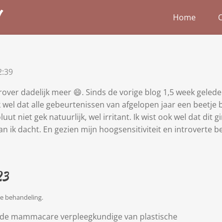
Home
O
2:39
over dadelijk meer 😄. Sinds de vorige blog 1,5 week geled
ik wel dat alle gebeurtenissen van afgelopen jaar een beetj
t niet gek natuurlijk, wel irritant. Ik wist ook wel dat dit g
n ik dacht. En gezien mijn hoogsensitiviteit en introverte b
23
de behandeling.
j de mammacare verpleegkundige van plastische