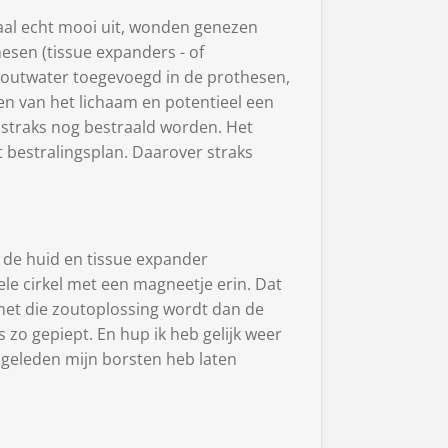
maal echt mooi uit, wonden genezen
hesen (tissue expanders - of
l zoutwater toegevoegd in de prothesen,
ngen van het lichaam en potentieel een
t straks nog bestraald worden. Het
t bestralingsplan. Daarover straks
 de huid en tissue expander
ele cirkel met een magneetje erin. Dat
met die zoutoplossing wordt dan de
as zo gepiept. En hup ik heb gelijk weer
n geleden mijn borsten heb laten