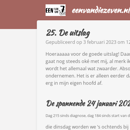
Ga
eenvandiezeven.nl
direct
naar
de
25. De uitslag
hoofdinhoud
Gepubliceerd op 3 februari 2023 om 1
Hoeraaaaa voor de goede uitslag! Daar
gaat nog steeds oké met mij, al merk 
wordt het allemaal wat zwaarder. Absoluu
ondernemen. Het is er alleen eerder da
erg in mijn eigen hoofd af.
De spannende 24 januari 20
Dag 215 sinds diagnose, dag 184 sinds start van 
die dinsdag worden we ‘s ochtends bi