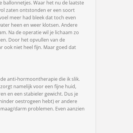
 de ballonnetjes. Waar het nu de laatste
vol zaten ontstonden er een soort
evoel meer had bleek dat toch even
 water heen en weer klotsen. Andere
am. Na de operatie wil je lichaam zo
ten. Door het opvullen van de
ar ook niet heel fijn. Maar goed dat
e anti-hormoontherapie die ik slik.
orgt namelijk voor een fijne huid,
ren en een stabieler gewicht. Dus je
s minder oestrogeen hebt) er andere
wat maag/darm problemen. Even aanzien