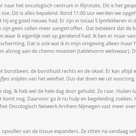
 naar het oncologisch centrum in Rijnstate. Dit is het gespr
 toe. Dit is alles bepalend. Rond 11:00 uur werden we opgeh
 hij erg goed nieuws had. Er zijn in totaal 5 lymfeklieren in d
n zijn geen cellen meer aangetroffen. Dat betekent dat de 
s waar ik eigenlijk niet op gerekend had. Ik ben er maar van
escherming. Dat is ook wat ik in mijn omgeving alleen maar 
n alsnog aan de chemo moesten (tabletvorm weliswaar). Dus
borstbeen, de borsthuid rechts en de oksel. Er kan altijd ee
fjes snijden van het weefsel. Dus dat doen we uit voorzorg.
dag. Ik heb wel de hele dag door gehuild. Zo raar. Huilen luc
Dat komt nog. Daarvoor ga ik nu hulp en begeleiding zoeken.
 het Oncologisch Netwerk Arnhem Nijmegen vast meer over. 
 opvullen van de tissue expanders. Ze zitten na vandaag vol.