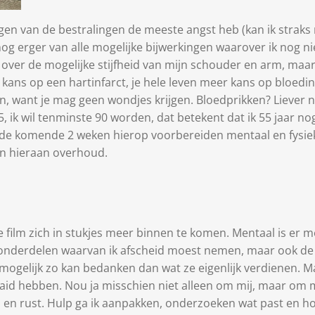
ngen van de bestralingen de meeste angst heb (kan ik straks 
og erger van alle mogelijke bijwerkingen waarover ik nog n
t over de mogelijke stijfheid van mijn schouder en arm, maa
kans op een hartinfarct, je hele leven meer kans op bloeding
 want je mag geen wondjes krijgen. Bloedprikken? Liever n
5, ik wil tenminste 90 worden, dat betekent dat ik 55 jaar n
j de komende 2 weken hierop voorbereiden mentaal en fysiek, 
gen hieraan overhoud.
t de film zich in stukjes meer binnen te komen. Mentaal is e
e onderdelen waarvan ik afscheid moest nemen, maar ook de
 onmogelijk zo kan bedanken dan wat ze eigenlijk verdienen. 
id hebben. Nou ja misschien niet alleen om mij, maar om mij
en rust. Hulp ga ik aanpakken, onderzoeken wat past en hoe